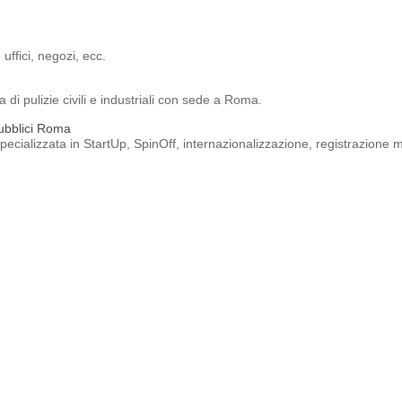
uffici, negozi, ecc.
di pulizie civili e industriali con sede a Roma.
Pubblici Roma
cializzata in StartUp, SpinOff, internazionalizzazione, registrazione ma
Roma
 per appartamenti, uffici, negozi, scale condominialei, studi medici, ecc
 uffici, negozi, interventi interni ed esterni a condomini, B&B, piccoli la