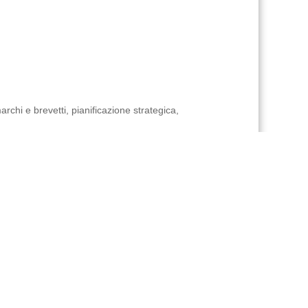
rchi e brevetti, pianificazione strategica,
.
vori di giardinaggio, ecc.