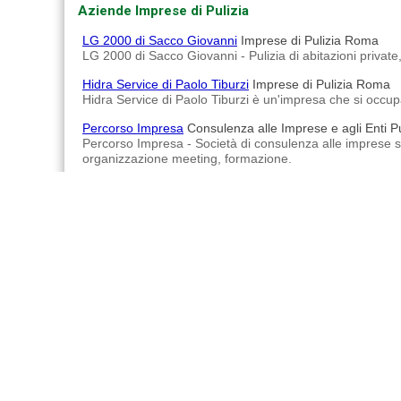
Aziende Imprese di Pulizia
LG 2000 di Sacco Giovanni
Imprese di Pulizia Roma
LG 2000 di Sacco Giovanni - Pulizia di abitazioni private, 
Hidra Service di Paolo Tiburzi
Imprese di Pulizia Roma
Hidra Service di Paolo Tiburzi è un'impresa che si occupa 
Percorso Impresa
Consulenza alle Imprese e agli Enti 
Percorso Impresa - Società di consulenza alle imprese spe
organizzazione meeting, formazione.
La Splendors L.&.C Impresa Pulizie
Imprese di Pulizia 
La Splendors L.&.C Impresa Pulizie - Si occupa di pulizie
L&G di Torregrossa Angelo
Imprese di Pulizia Roma
L&G di Torregrossa Angelo - Pulizie per abitazioni private,
Advertisements