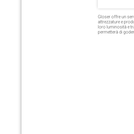
Gloser offre un ser
attrezzature e prodo
loro luminosità e tr
permetterà di godere