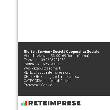
Glo.Ser. Service - Società Cooperativa Sociale
Via delle Alzavole 53, 00169 Roma (Roma)
Telefono: +39 0686291363
Partita IVA: 16861981005
Web:
dittapulizie.roma.it/
RETE:
213369.reteimprese.org
SETTORE:
Ecologia e Termotecnica
CATEGORIA:
Imprese di Pulizia
Preferenze Cookie