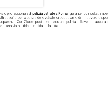
vizio professionale di
pulizia vetrate a Roma
, garantendo risultati impe
tti specifici per la pulizia delle vetrate, ci occupiamo di rimuovere lo spo
asparenza. Con Gloser, puoi contare su una pulizia delle vetrate accurata e 
 di una vista nitida e limpida sulla città.