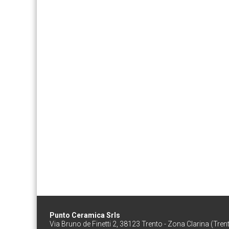
Punto Ceramica Srls
Via Bruno de Finetti 2, 38123 Trento - Zona Clarina (Tren