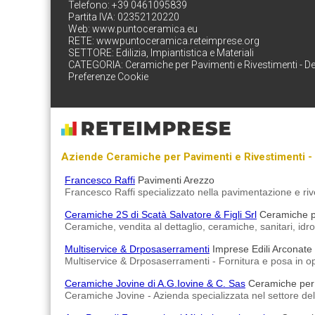
Telefono: +39 0461095839
Partita IVA: 02352120220
Web:
www.puntoceramica.eu
RETE:
wwwpuntoceramica.reteimprese.org
SETTORE:
Edilizia, Impiantistica e Materiali
CATEGORIA:
Ceramiche per Pavimenti e Rivestimenti - De
Preferenze Cookie
Aziende Ceramiche per Pavimenti e Rivestimenti - 
Francesco Raffi
Pavimenti Arezzo
Francesco Raffi specializzato nella pavimentazione e riv
Ceramiche 2S di Scatà Salvatore & Figli Srl
Ceramiche pe
Ceramiche, vendita al dettaglio, ceramiche, sanitari, idro
Multiservice & Drposaserramenti
Imprese Edili Arconate
Multiservice & Drposaserramenti - Fornitura e posa in ope
Ceramiche Jovine di A.G.Iovine & C. Sas
Ceramiche per 
Ceramiche Jovine - Azienda specializzata nel settore del