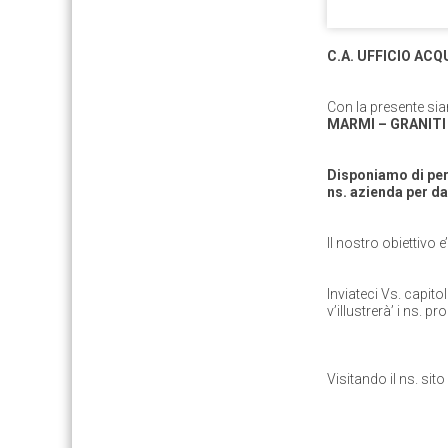
C.A. UFFICIO ACQ
Con la presente sia
MARMI – GRANITI 
Disponiamo di pers
ns. azienda per d
Il nostro obiettivo 
Inviateci Vs. capito
v’illustrerà’ i ns. pro
Visitando il ns. sit