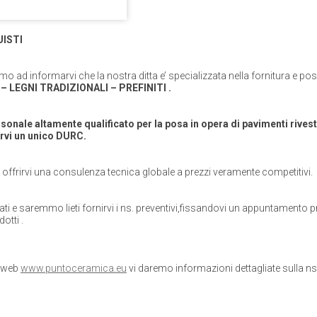
UISTI
mo ad informarvi che la nostra ditta e’ specializzata nella fornitura e po
– LEGNI TRADIZIONALI – PREFINITI .
onale altamente qualificato per la posa in opera di pavimenti rivest
arvi un unico DURC.
e’ offrirvi una consulenza tecnica globale a prezzi veramente competitivi.
lati e saremmo lieti fornirvi i ns. preventivi,fissandovi un appuntamento 
dotti .
o web
www.puntoceramica.eu
vi daremo informazioni dettagliate sulla ns