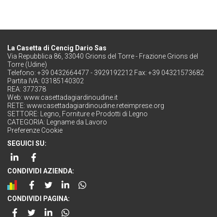
La Casetta di Cencig Dario Sas
Via Repubblica 86, 33040 Grions del Torre - Frazione Grions del
Torre (Udine)
Telefono: +39 0432664477 - 3929192212 Fax: +39 04321573682
Partita IVA: 03185140302
REA: 377378
Web:
www.casettadagiardinoudine.it
RETE:
wwwcasettadagiardinoudine.reteimprese.org
SETTORE:
Legno, Forniture e Prodotti di Legno
CATEGORIA:
Legname da Lavoro
Preferenze Cookie
SEGUICI SU:
CONDIVIDI AZIENDA:
CONDIVIDI PAGINA: