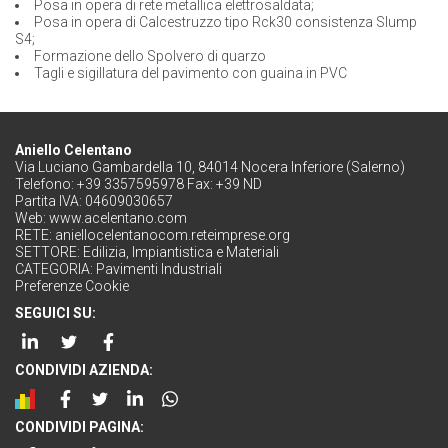
Posa in opera di rete metallica elettrosaldata;
Posa in opera di Calcestruzzo tipo Rck30 consistenza Slump
S4;
Formazione dello Spolvero di quarzo
Tagli e sigillatura del pavimento con guaina in PVC
Aniello Celentano
Via Luciano Gambardella 10, 84014 Nocera Inferiore (Salerno)
Telefono: +39 3357595978 Fax: +39 ND
Partita IVA: 04609030657
Web:
www.acelentano.com
RETE:
aniellocelentanocom.reteimprese.org
SETTORE:
Edilizia, Impiantistica e Materiali
CATEGORIA:
Pavimenti Industriali
Preferenze Cookie
SEGUICI SU:
CONDIVIDI AZIENDA:
CONDIVIDI PAGINA: