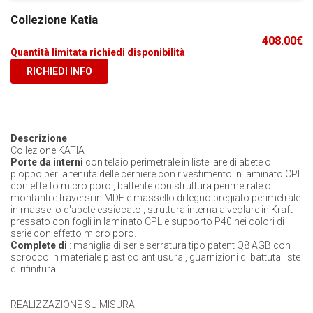
Collezione Katia
408.00
€
Quantità limitata richiedi disponibilità
RICHIEDI INFO
Descrizione
Collezione KATIA
Porte da interni
con telaio perimetrale in listellare di abete o
pioppo per la tenuta delle cerniere con rivestimento in laminato CPL
con effetto micro poro , battente con struttura perimetrale o
montanti e traversi in MDF e massello di legno pregiato perimetrale
in massello d'abete essiccato , struttura interna alveolare in Kraft
pressato con fogli in laminato CPL e supporto P40 nei colori di
serie con effetto micro poro.
Complete di
: maniglia di serie serratura tipo patent Q8 AGB con
scrocco in materiale plastico antiusura , guarnizioni di battuta liste
di rifinitura
REALIZZAZIONE SU MISURA!