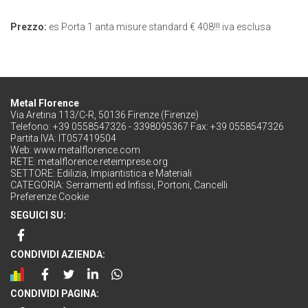
Prezzo:
es Porta 1 anta misure standard € 408!!! iva esclusa
Metal Florence
Via Aretina 113/C-R, 50136 Firenze (Firenze)
Telefono: +39 0558547326 - 3398095367 Fax: +39 0558547326
Partita IVA: IT057419504
Web:
www.metalflorence.com
RETE:
metalflorence.reteimprese.org
SETTORE:
Edilizia, Impiantistica e Materiali
CATEGORIA:
Serramenti ed Infissi, Portoni, Cancelli
Preferenze Cookie
SEGUICI SU:
CONDIVIDI AZIENDA:
CONDIVIDI PAGINA: