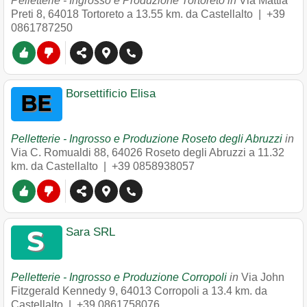
Pelletterie - Ingrosso e Produzione Tortoreto in
Via Mattia
Preti 8
,
64018
Tortoreto
a 13.55 km. da Castellalto |
+39
0861787250
Borsettificio Elisa
Pelletterie - Ingrosso e Produzione Roseto degli Abruzzi
in
Via C. Romualdi 88
,
64026
Roseto degli Abruzzi
a 11.32
km. da Castellalto |
+39 0858938057
Sara SRL
Pelletterie - Ingrosso e Produzione Corropoli
in
Via John
Fitzgerald Kennedy 9
,
64013
Corropoli
a 13.4 km. da
Castellalto |
+39 0861758076