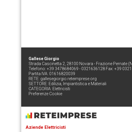
Gallese Giorgio
Strada Cascinetta 2, 28100 Novara - Frazione Pernate (
Telefono: +39 3478684069 - 0321636128 Fax: +39 032
Partita IVA: 01616820039
RETE:
gallesegiorgio.reteimprese.org
SETTORE:
Edilizia, Impiantistica e Materiali
CATEGORIA:
Elettricisti
Preferenze Cookie
Aziende Elettricisti