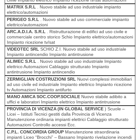
MATRIX S.R.L
.
Nuovo stabile ad uso industriale
impianto
elettrico/automazioni
PERIGEO S.R.L
.
Nuovo stabile ad uso commerciale
impianto
elettrico/automazioni
ARC.A.D.I.A. S.R.L
.
Ristrutturazione di edifici ad uso civile e
commerciale centro storico Schio
Impianto elettrico/automazioni
Impianto ricezione tv/sat
VIDEOTEC SRL
SCHIO Z.I.
Nuovo stabile ad uso industriale
Impianto antincendio
Impianto antintrusione
ALIMEC S.R.L
.
Nuovo stabile ad uso industriale
Impianto
elettrico
Automazioni
Cablaggio strutturato
Impianto
antintrusione
Impianto antincendio
ZERMIGLIAN COSTRUZIONI SRL
Nuovi complessi immobiliari
ad uso civile ed industriale
Impianto elettrico
Impianto ricezione
tv
Automazioni
Impianto antifurto
MANO AMICA SOC.COOP.SOCIALE
Nuovo stabile adibito a
uffici e laboratori
Impianto elettrico
Impianto antintrusione
PROVINCIA DI VICENZA (IN GLOBAL SERVICE
)
Scuole –
Licei – Istituti Tecnici gestiti dalla Provincia di Vicenza
Manutenzione ordinaria
impianti elettrici
Cablaggio
strutturato
Automazioni
Controllo accessi
Ecc.
C.P.L.
CONCORDIA GROUP
Manutenzione straordinaria
impianti Liceo “Brocchi” – Bassano
Impianto rivelazione incendi