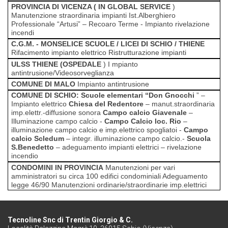
PROVINCIA DI VICENZA ( IN GLOBAL SERVICE
)
Manutenzione straordinaria impianti Ist.Alberghiero
Professionale “Artusi” – Recoaro Terme -
Impianto rivelazione
incendi
C.G.M. - MONSELICE
SCUOLE / LICEI DI SCHIO / THIENE
Rifacimento impianto elettrico
Ristrutturazione impianti
ULSS THIENE (OSPEDALE
) I
mpianto
antintrusione/Videosorveglianza
COMUNE DI MALO
Impianto antintrusione
COMUNE DI SCHIO:
Scuole elementari “Don Gnocchi
” –
Impianto elettrico
Chiesa del Redentore
– manut.straordinaria
imp.elettr.-diffusione sonora
Campo calcio Giavenale
–
Illuminazione campo calcio -
Campo Calcio loc. Rio
–
illuminazione campo calcio e imp.elettrico spogliatoi -
Campo
calcio Scledum
– integr. illuminazione campo calcio.-
Scuola
S.Benedetto
– adeguamento impianti elettrici – rivelazione
incendio
CONDOMINI IN PROVINCIA
Manutenzioni per vari
amministratori su circa 100 edifici condominiali
Adeguamento
legge 46/90
Manutenzioni ordinarie/straordinarie imp.elettrici
Tecnoline Snc di Trentin Giorgio & C.