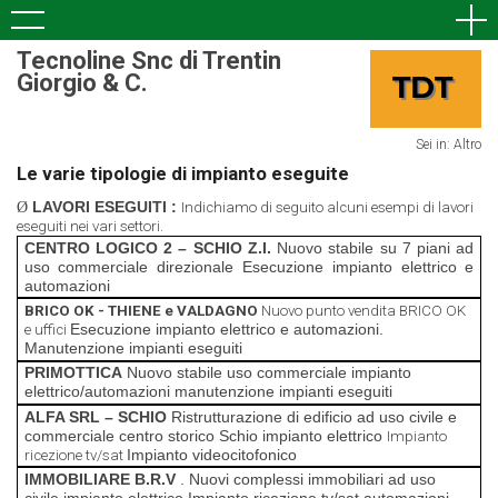
Tecnoline Snc di Trentin
Giorgio & C.
Sei in:
Altro
Le varie tipologie di impianto eseguite
LAVORI ESEGUITI
:
Ø
Indichiamo di seguito alcuni esempi di lavori
eseguiti
nei vari settori.
CENTRO LOGICO 2 – SCHIO Z.I.
Nuovo stabile su 7 piani ad
uso commerciale direzionale
Esecuzione impianto elettrico e
automazioni
BRICO OK
- THIENE e VALDAGNO
Nuovo punto vendita BRICO OK
Esecuzione impianto elettrico e automazioni.
e uffici
Manutenzione impianti eseguiti
PRIMOTTICA
Nuovo stabile uso commerciale
impianto
elettrico/automazioni
manutenzione impianti eseguiti
ALFA SRL – SCHIO
Ristrutturazione di edificio ad uso civile e
commerciale centro storico Schio
impianto elettrico
Impianto
Impianto videocitofonico
ricezione tv/sat
IMMOBILIARE B.R.V
.
Nuovi complessi immobiliari
ad uso
civile
impianto elettrico
Impianto ricezione tv/sat
automazioni