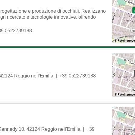
 progettazione e produzione di occhiali. Realizzano
ign ricercato e tecnologie innovative, offrendo
39 0522739188
42124
Reggio nell'Emilia
|
+39 0522739188
 Kennedy 10
,
42124
Reggio nell'Emilia
|
+39