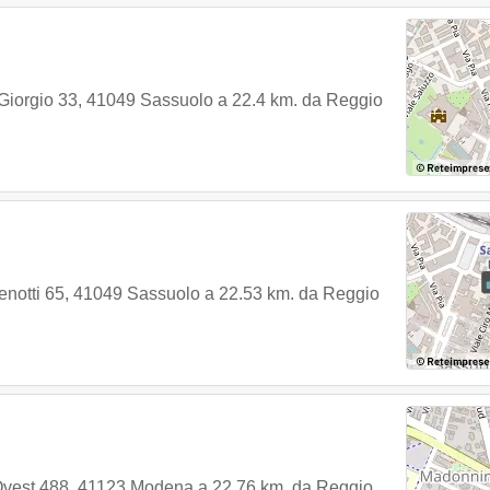
Giorgio 33
,
41049
Sassuolo
a 22.4 km. da Reggio
enotti 65
,
41049
Sassuolo
a 22.53 km. da Reggio
Ovest 488
,
41123
Modena
a 22.76 km. da Reggio