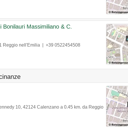
i Bonilauri Massimiliano & C.
1
Reggio nell'Emilia
|
+39 0522454508
icinanze
Kennedy 10
,
42124
Calenzano
a 0.45 km. da Reggio