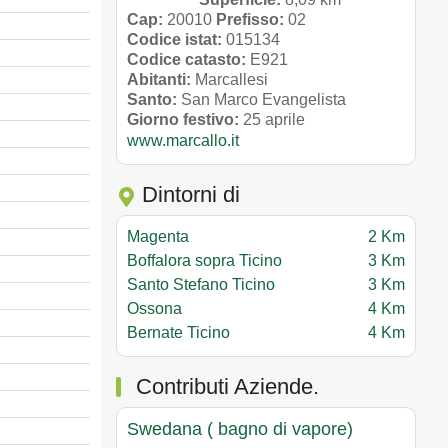
Cap:
20010
Prefisso:
02
Codice istat:
015134
Codice catasto:
E921
Abitanti:
Marcallesi
Santo:
San Marco Evangelista
Giorno festivo:
25 aprile
www.marcallo.it
Dintorni di
Magenta
2 Km
Boffalora sopra Ticino
3 Km
Santo Stefano Ticino
3 Km
Ossona
4 Km
Bernate Ticino
4 Km
Contributi Aziende.
Swedana ( bagno di vapore)