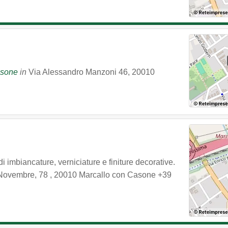
asone
in
Via Alessandro Manzoni 46
,
20010
i imbiancature, verniciature e finiture decorative.
 Novembre, 78
,
20010
Marcallo con Casone
+39