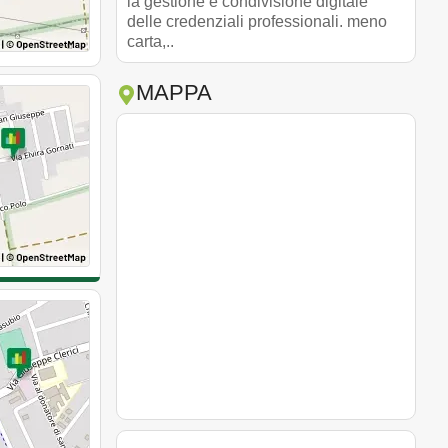
la gestione e condivisione digitale
delle credenziali professionali. meno
carta,..
MAPPA