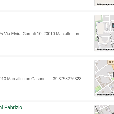
in
Via Elvira Gornati 10
,
20010
Marcallo con
010
Marcallo con Casone
|
+39 3758276323
i Fabrizio