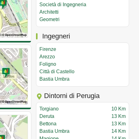
Società di Ingegneria
Architetti
Geometri
Ingegneri
Firenze
Arezzo
Foligno
Città di Castello
Bastia Umbra
Dintorni di Perugia
Torgiano
10 Km
Deruta
13 Km
Bettona
13 Km
Bastia Umbra
14 Km
Magione
14 Km