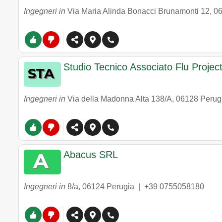
Ingegneri in
Via Maria Alinda Bonacci Brunamonti 12
,
0
Studio Tecnico Associato Flu Projec
Ingegneri in
Via della Madonna Alta 138/A
,
06128
Perug
Abacus SRL
Ingegneri in
8/a
,
06124
Perugia
|
+39 0755058180