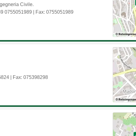
ngegneria Civile.
39 0755051989
| Fax: 0755051989
6824
| Fax: 075398298