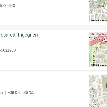
55730640
esaretti Ingegneri
55011958
ia
|
+39 0755867558