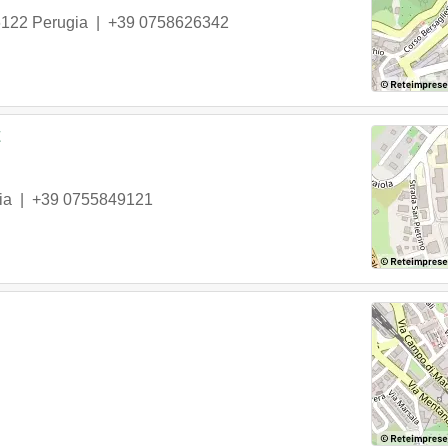
6122
Perugia
|
+39 0758626342
t
ia
|
+39 0755849121