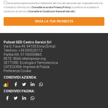
Acconsento espressamente al trattamento dei miei dati personali per rispondere alla mia
richiesta di informazioni (
Consulta la nostra Privacy Policy
) e confermo di accettare le
condizioni di servizio (
Consulta le Condizioni Generali del sito
)
INVIA LA TUA RICHIESTA
Pulinet GED Centro Servizi Srl
Via G. Fava 49, 94100 Enna (Enna)
Telefono: +39 093520112
Partita IVA: 01106050865
RETE:
8566.reteimprese.org
SETTORE:
Ecologia e Termotecnica
CATEGORIA:
Imprese di Pulizia
Preferenze Cookie
CONDIVIDI AZIENDA:
CONDIVIDI PAGINA: