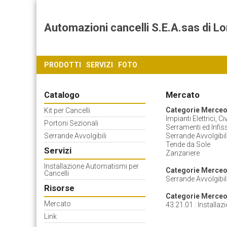
Automazioni cancelli S.E.A.sas di Lo
PRODOTTI
SERVIZI
FOTO
Catalogo
Mercato
Categorie Merceo
Kit per Cancelli
Impianti Elettrici, Ci
Portoni Sezionali
Serramenti ed Infiss
Serrande Avvolgibili
Serrande Avvolgibil
Tende da Sole
Servizi
Zanzariere
Installazione Automatismi per
Categorie Merceol
Cancelli
Serrande Avvolgibil
Risorse
Categorie Merceo
Mercato
43.21.01 : Installaz
Link