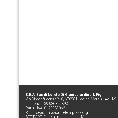
S.E.A. Sas di Loreto Di Giamberardino & Figli
Via Circonfucense 210, 67056 Luco dei Marsi (L'Aquila)
Telefono: +39 0863528931
Partita IVA: 01233800661
RETE:
seautomazioni.reteimprese.org
SETTORE:
Edilizia, Impiantistica e Materiali