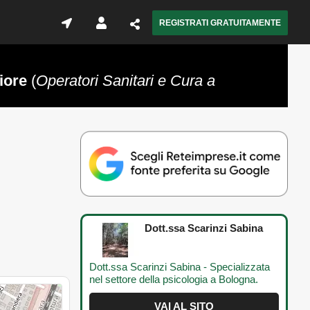
REGISTRATI GRATUITAMENTE
iore
(
Operatori Sanitari e Cura a
Dott.ssa Scarinzi Sabina
Dott.ssa Scarinzi Sabina - Specializzata
nel settore della psicologia a Bologna.
VAI AL SITO