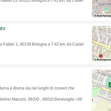
Pratello 23
,
40122
Bologna
a 7.41 km. da Castel
ato
o Fabbri 1
,
40138
Bologna
a 7.42 km. da Castel
turna e diurna sia nei luoghi di ricoveri che
lielmo Marconi, 38/2/D
,
40010
Bentivoglio
+39