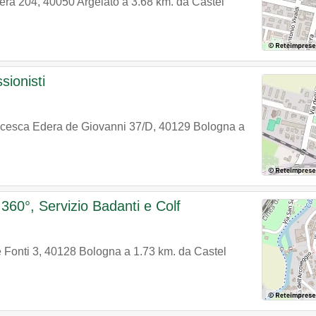
iera 204
,
40050
Argelato
a 3.68 km. da Castel
sionisti
ncesca Edera de Giovanni 37/D
,
40129
Bologna
a
360°, Servizio Badanti e Colf
e Fonti 3
,
40128
Bologna
a 1.73 km. da Castel