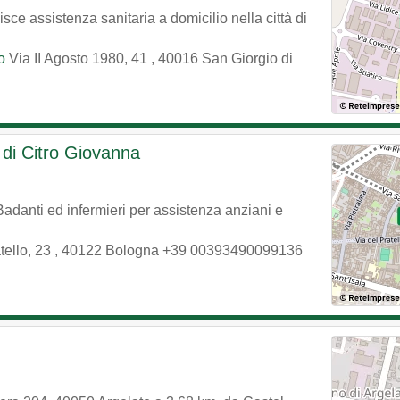
sce assistenza sanitaria a domicilio nella città di
o
Via II Agosto 1980, 41
,
40016
San Giorgio di
 di Citro Giovanna
Badanti ed infermieri per assistenza anziani e
tello, 23
,
40122
Bologna
+39 00393490099136