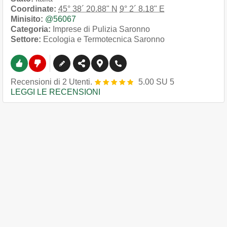
Coordinate:
45° 38´ 20.88" N
9° 2´ 8.18" E
Minisito:
@56067
Categoria:
Imprese di Pulizia Saronno
Settore:
Ecologia e Termotecnica Saronno
Recensioni
di
2
Utenti.
5.00
SU
5
LEGGI LE RECENSIONI