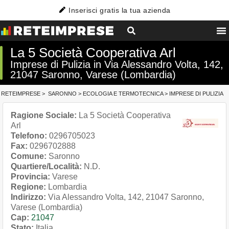
Inserisci gratis la tua azienda
La 5 Società Cooperativa Arl
Imprese di Pulizia in Via Alessandro Volta, 142,
21047 Saronno, Varese (Lombardia)
RETEIMPRESE
>
SARONNO
>
ECOLOGIA E TERMOTECNICA
>
IMPRESE DI PULIZIA
Ragione Sociale:
La 5 Società Cooperativa
Arl
Telefono:
0296705023
Fax:
0296702888
Comune:
Saronno
Quartiere/Località:
N.D.
Provincia:
Varese
Regione:
Lombardia
Indirizzo:
Via Alessandro Volta, 142, 21047 Saronno,
Varese (Lombardia)
Cap:
21047
Stato:
Italia