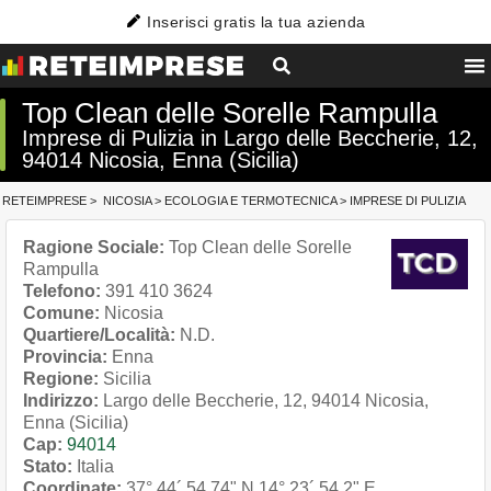
Inserisci gratis la tua azienda
Top Clean delle Sorelle Rampulla
Imprese di Pulizia in Largo delle Beccherie, 12,
94014 Nicosia, Enna (Sicilia)
RETEIMPRESE
>
NICOSIA
>
ECOLOGIA E TERMOTECNICA
>
IMPRESE DI PULIZIA
Ragione Sociale:
Top Clean delle Sorelle
Rampulla
Telefono:
391 410 3624
Comune:
Nicosia
Quartiere/Località:
N.D.
Provincia:
Enna
Regione:
Sicilia
Indirizzo:
Largo delle Beccherie, 12, 94014 Nicosia,
Enna (Sicilia)
Cap:
94014
Stato:
Italia
Coordinate:
37° 44´ 54.74" N
14° 23´ 54.2" E