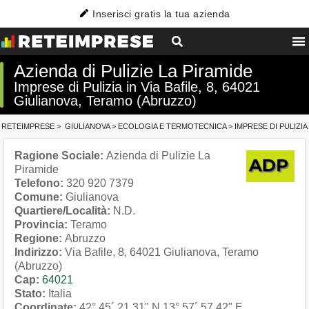
Inserisci gratis la tua azienda
Azienda di Pulizie La Piramide
Imprese di Pulizia in Via Bafile, 8, 64021
Giulianova, Teramo (Abruzzo)
RETEIMPRESE
>
GIULIANOVA
>
ECOLOGIA E TERMOTECNICA
>
IMPRESE DI PULIZIA
Ragione Sociale:
Azienda di Pulizie La
Piramide
Telefono:
320 920 7379
Comune:
Giulianova
Quartiere/Località:
N.D.
Provincia:
Teramo
Regione:
Abruzzo
Indirizzo:
Via Bafile, 8, 64021 Giulianova, Teramo
(Abruzzo)
Cap:
64021
Stato:
Italia
Coordinate:
42° 45´ 21.31" N
13° 57´ 57.42" E