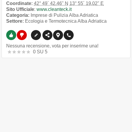
Coordinate:
42° 49´ 42.46" N
13° 55´ 19.02" E
Sito Ufficiale
:
www.cleanteck.it
Categoria:
Imprese di Pulizia Alba Adriatica
Settore:
Ecologia e Termotecnica Alba Adriatica
Nessuna recensione, vota per inserirne una!
0
SU
5