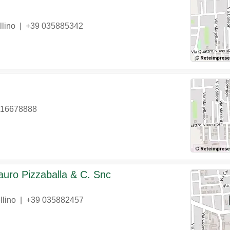
llino
|
+39 035885342
516678888
uro Pizzaballa & C. Snc
llino
|
+39 035882457