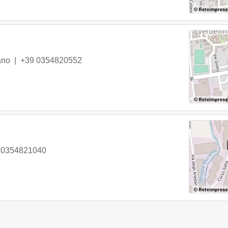
ano
|
+39 0354820552
 0354821040