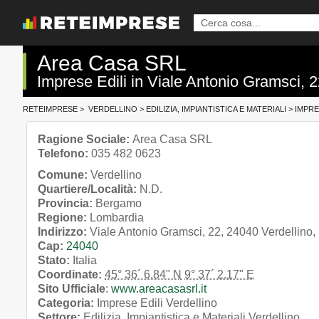
Area Casa SRL
Imprese Edili in Viale Antonio Gramsci,
RETEIMPRESE
>
VERDELLINO
>
EDILIZIA, IMPIANTISTICA E MATERIALI
>
IMPRE
Ragione Sociale:
Area Casa SRL
Telefono:
035 482 0623
Comune:
Verdellino
Quartiere/Località:
N.D.
Provincia:
Bergamo
Regione:
Lombardia
Indirizzo:
Viale Antonio Gramsci, 22, 24040 Verdellino
Cap:
24040
Stato:
Italia
Coordinate:
45° 36´ 6.84" N
9° 37´ 2.17" E
Sito Ufficiale
:
www.areacasasrl.it
Categoria:
Imprese Edili Verdellino
Settore:
Edilizia, Impiantistica e Materiali Verdellino