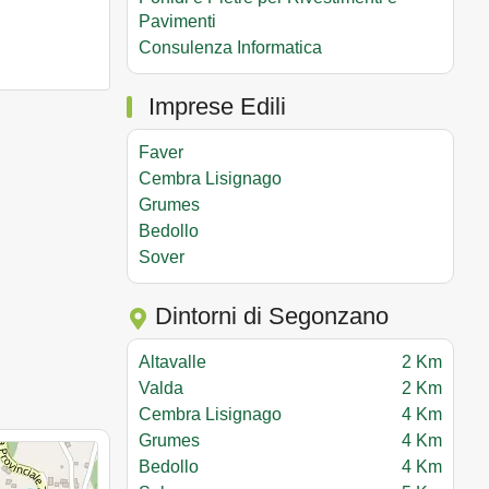
Pavimenti
Consulenza Informatica
Imprese Edili
Faver
Cembra Lisignago
Grumes
Bedollo
Sover
Dintorni di Segonzano
Altavalle
2 Km
Valda
2 Km
Cembra Lisignago
4 Km
Grumes
4 Km
Bedollo
4 Km