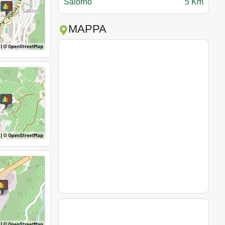
Salorno
5 Km
MAPPA