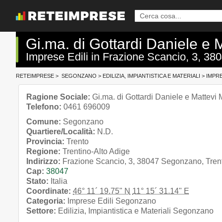
Gi.ma. di Gottardi Daniele e 
Imprese Edili in Frazione Scancio, 3, 38
RETEIMPRESE
>
SEGONZANO
>
EDILIZIA, IMPIANTISTICA E MATERIALI
>
IMPRE
Ragione Sociale:
Gi.ma. di Gottardi Daniele e Mattevi
Telefono:
0461 696009
Comune:
Segonzano
Quartiere/Località:
N.D.
Provincia:
Trento
Regione:
Trentino-Alto Adige
Indirizzo:
Frazione Scancio, 3, 38047 Segonzano, Trent
Cap:
38047
Stato:
Italia
Coordinate:
46° 11´ 19.75" N
11° 15´ 31.14" E
Categoria:
Imprese Edili Segonzano
Settore:
Edilizia, Impiantistica e Materiali Segonzano