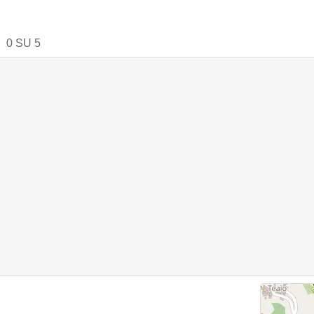
0
SU
5