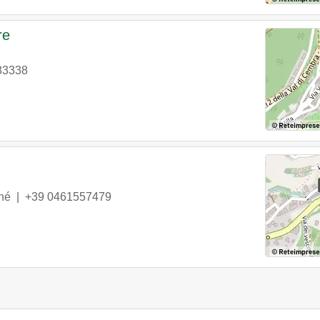
re
83338
né
|
+39 0461557479