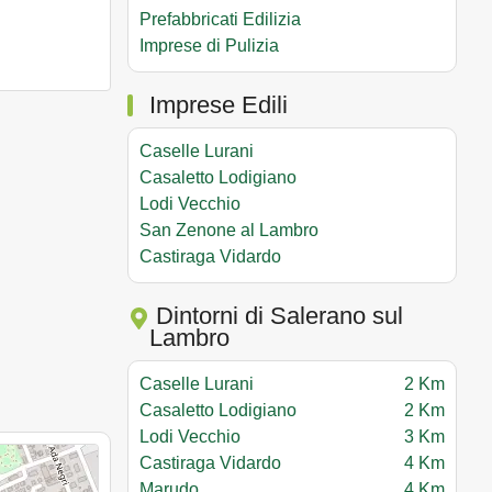
Prefabbricati Edilizia
Imprese di Pulizia
Imprese Edili
Caselle Lurani
Casaletto Lodigiano
Lodi Vecchio
San Zenone al Lambro
Castiraga Vidardo
Dintorni di Salerano sul
Lambro
Caselle Lurani
2 Km
Casaletto Lodigiano
2 Km
Lodi Vecchio
3 Km
Castiraga Vidardo
4 Km
Marudo
4 Km