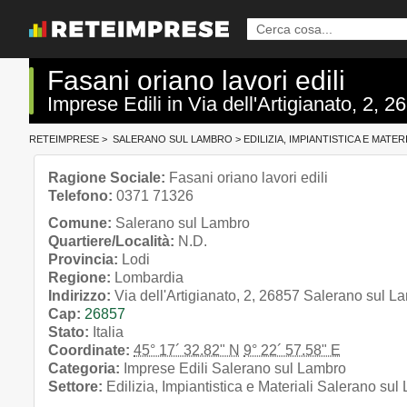
Fasani oriano lavori edili
Imprese Edili in Via dell'Artigianato, 2,
RETEIMPRESE
>
SALERANO SUL LAMBRO
>
EDILIZIA, IMPIANTISTICA E MATER
Ragione Sociale:
Fasani oriano lavori edili
Telefono:
0371 71326
Comune:
Salerano sul Lambro
Quartiere/Località:
N.D.
Provincia:
Lodi
Regione:
Lombardia
Indirizzo:
Via dell'Artigianato, 2, 26857 Salerano sul L
Cap:
26857
Stato:
Italia
Coordinate:
45° 17´ 32.82" N
9° 22´ 57.58" E
Categoria:
Imprese Edili Salerano sul Lambro
Settore:
Edilizia, Impiantistica e Materiali Salerano su