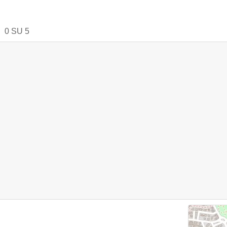
0
SU
5