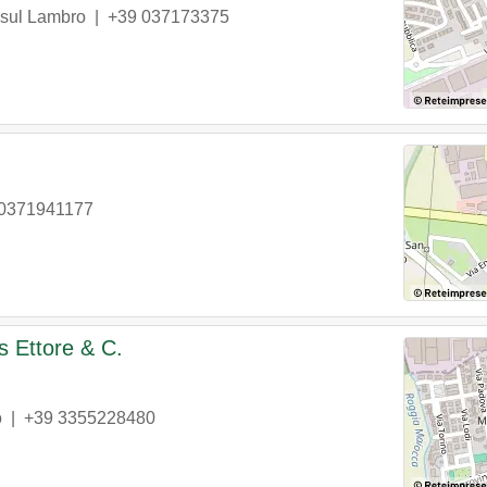
 sul Lambro
|
+39 037173375
 0371941177
s Ettore & C.
o
|
+39 3355228480