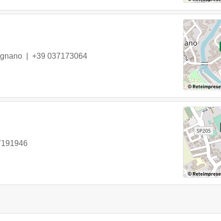
egnano
|
+39 037173064
7191946