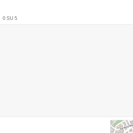
0
SU
5