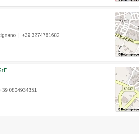
tignano
|
+39 3274781682
rl"
+39 0804934351