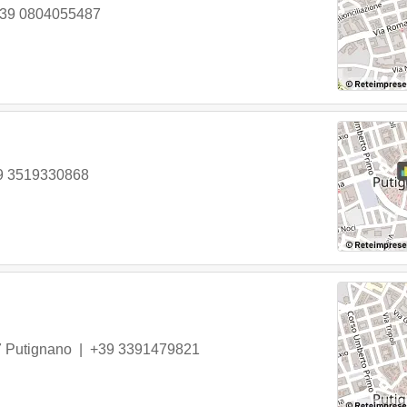
39 0804055487
9 3519330868
7
Putignano
|
+39 3391479821