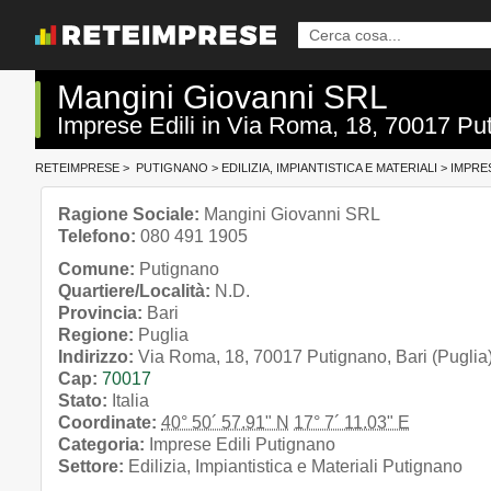
Mangini Giovanni SRL
Imprese Edili in Via Roma, 18, 70017 Put
RETEIMPRESE
>
PUTIGNANO
>
EDILIZIA, IMPIANTISTICA E MATERIALI
>
IMPRES
Ragione Sociale:
Mangini Giovanni SRL
Telefono:
080 491 1905
Comune:
Putignano
Quartiere/Località:
N.D.
Provincia:
Bari
Regione:
Puglia
Indirizzo:
Via Roma, 18, 70017 Putignano, Bari (Puglia
Cap:
70017
Stato:
Italia
Coordinate:
40° 50´ 57.91" N
17° 7´ 11.03" E
Categoria:
Imprese Edili Putignano
Settore:
Edilizia, Impiantistica e Materiali Putignano