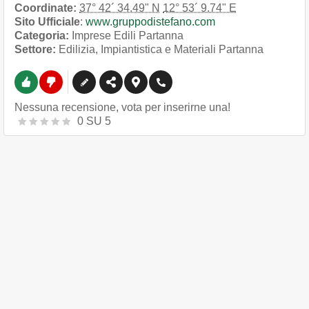
Coordinate:
37° 42´ 34.49" N
12° 53´ 9.74" E
Sito Ufficiale
:
www.gruppodistefano.com
Categoria:
Imprese Edili Partanna
Settore:
Edilizia, Impiantistica e Materiali Partanna
Nessuna recensione, vota per inserirne una!
0
SU
5