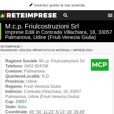
Inserisci gratis la tua azienda
M.c.p. Friulcostruzioni Srl
Imprese Edili in Contrada Villachiara, 18, 33057
Palmanova, Udine (Friuli-Venezia Giulia)
RETEIMPRESE
>
PALMANOVA
>
EDILIZIA, IMPIANTISTICA E MATERIALI
>
IMPRESE EDILI
Ragione Sociale:
M.c.p. Friulcostruzioni Srl
Telefono:
0432 924706
Comune:
Palmanova
Quartiere/Località:
N.D.
Provincia:
Udine
Regione:
Friuli-Venezia Giulia
Indirizzo:
Contrada Villachiara, 18, 33057
Palmanova, Udine (Friuli-Venezia Giulia)
Cap:
33057
Stato:
Italia
Coordinate:
45° 54´ 11.23" N
13° 18´ 39.49"