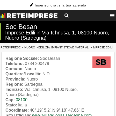
Inserisci gratis la tua azienda
Soc Besan
Imprese Edili in Via Ichnusa, 1, 08100 Nuoro,
Nuoro (Sardegna)
RETEIMPRESE
>
NUORO
>
EDILIZIA, IMPIANTISTICA E MATERIALI
>
IMPRESE EDILI
Ragione Sociale:
Soc Besan
Telefono:
0784 200479
Comune:
Nuoro
Quartiere/Località:
N.D.
Provincia:
Nuoro
Regione:
Sardegna
Indirizzo:
Via Ichnusa, 1, 08100 Nuoro,
Nuoro (Sardegna)
Cap:
08100
Stato:
Italia
Coordinate:
40° 19´ 5.2" N
9° 18´ 47.66" E
Sito Ufficiale
:
www.villaggiooasisardegna.com