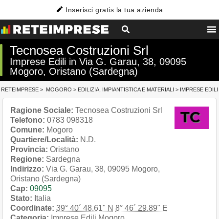
Inserisci gratis la tua azienda
Tecnosea Costruzioni Srl
Imprese Edili in Via G. Garau, 38, 09095
Mogoro, Oristano (Sardegna)
RETEIMPRESE
>
MOGORO
>
EDILIZIA, IMPIANTISTICA E MATERIALI
>
IMPRESE EDILI
Ragione Sociale:
Tecnosea Costruzioni Srl
Telefono:
0783 098318
Comune:
Mogoro
Quartiere/Località:
N.D.
Provincia:
Oristano
Regione:
Sardegna
Indirizzo:
Via G. Garau, 38, 09095 Mogoro,
Oristano (Sardegna)
Cap:
09095
Stato:
Italia
Coordinate:
39° 40´ 48.61" N
8° 46´ 29.89" E
Categoria:
Imprese Edili Mogoro