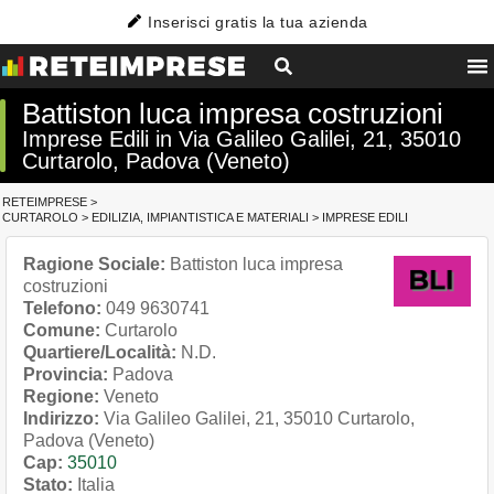
Inserisci gratis la tua azienda
Battiston luca impresa costruzioni
Imprese Edili in Via Galileo Galilei, 21, 35010
Curtarolo, Padova (Veneto)
RETEIMPRESE
>
CURTAROLO
>
EDILIZIA, IMPIANTISTICA E MATERIALI
>
IMPRESE EDILI
Ragione Sociale:
Battiston luca impresa
costruzioni
Telefono:
049 9630741
Comune:
Curtarolo
Quartiere/Località:
N.D.
Provincia:
Padova
Regione:
Veneto
Indirizzo:
Via Galileo Galilei, 21, 35010 Curtarolo,
Padova (Veneto)
Cap:
35010
Stato:
Italia