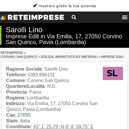
Inserisci gratis la tua azienda
Sarolli Lino
Imprese Edili in Via Emilia, 17, 27050 Corvino
San Quirico, Pavia (Lombardia)
RETEIMPRESE
>
CORVINO SAN QUIRICO
>
EDILIZIA, IMPIANTISTICA E MATERIALI
>
IMPRESE EDILI
Ragione Sociale:
Sarolli Lino
Telefono:
0383 896131
Comune:
Corvino San Quirico
Quartiere/Località:
N.D.
Provincia:
Pavia
Regione:
Lombardia
Indirizzo:
Via Emilia, 17, 27050 Corvino San
Quirico, Pavia (Lombardia)
Cap:
27050
Stato:
Italia
Coordinate:
45° 1´ 25.79" N
9° 8´ 59.75" E