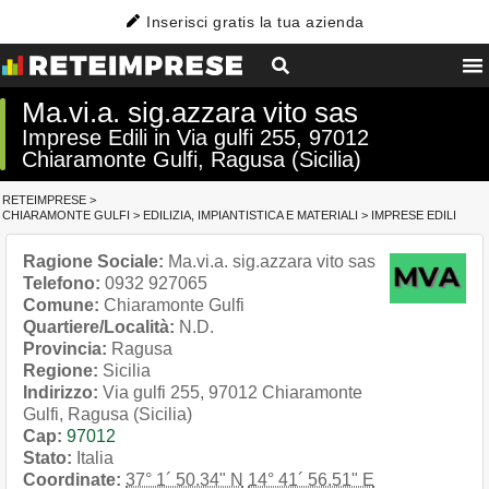
Inserisci gratis la tua azienda
Ma.vi.a. sig.azzara vito sas
Imprese Edili in Via gulfi 255, 97012
Chiaramonte Gulfi, Ragusa (Sicilia)
RETEIMPRESE
>
CHIARAMONTE GULFI
>
EDILIZIA, IMPIANTISTICA E MATERIALI
>
IMPRESE EDILI
Ragione Sociale:
Ma.vi.a. sig.azzara vito sas
Telefono:
0932 927065
Comune:
Chiaramonte Gulfi
Quartiere/Località:
N.D.
Provincia:
Ragusa
Regione:
Sicilia
Indirizzo:
Via gulfi 255, 97012 Chiaramonte
Gulfi, Ragusa (Sicilia)
Cap:
97012
Stato:
Italia
Coordinate:
37° 1´ 50.34" N
14° 41´ 56.51" E