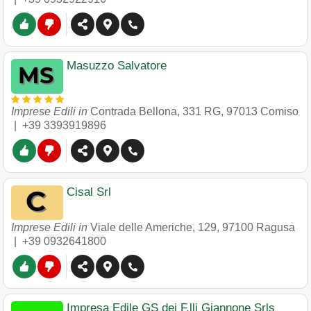
Masuzzo Salvatore
Imprese Edili in
Contrada Bellona, 331 RG
,
97013
Comiso
|
+39 3393919896
Cisal Srl
Imprese Edili in
Viale delle Americhe, 129
,
97100
Ragusa
|
+39 0932641800
Impresa Edile GS dei F.lli Giannone Srls