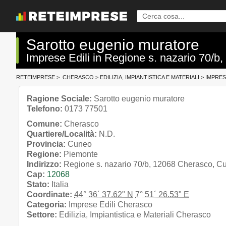
Sarotto eugenio muratore
Imprese Edili in Regione s. nazario 70/
RETEIMPRESE
>
CHERASCO
>
EDILIZIA, IMPIANTISTICA E MATERIALI
>
IMPRES
Ragione Sociale:
Sarotto eugenio muratore
Telefono:
0173 77501
Comune:
Cherasco
Quartiere/Località:
N.D.
Provincia:
Cuneo
Regione:
Piemonte
Indirizzo:
Regione s. nazario 70/b, 12068 Cherasco, C
Cap:
12068
Stato:
Italia
Coordinate:
44° 36´ 37.62" N
7° 51´ 26.53" E
Categoria:
Imprese Edili Cherasco
Settore:
Edilizia, Impiantistica e Materiali Cherasco