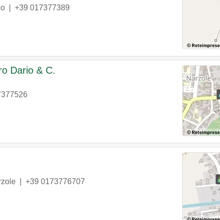
co
|
+39 017377389
o Dario & C.
7377526
zole
|
+39 0173776707