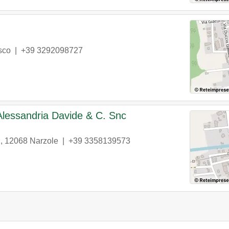
sco
|
+39 3292098727
 Alessandria Davide & C. Snc
2
,
12068
Narzole
|
+39 3358139573