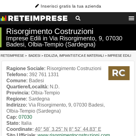
Inserisci gratis la tua azienda
Risorgimento Costruzioni
Imprese Edili in Via Risorgimento, 9, 07030
Badesi, Olbia-Tempio (Sardegna)
RETEIMPRESE
>
BADESI
>
EDILIZIA, IMPIANTISTICA E MATERIALI
>
IMPRESE EDILI
Ragione Sociale:
Risorgimento Costruzioni
Telefono:
392 761 1331
Comune:
Badesi
Quartiere/Località:
N.D.
Provincia:
Olbia-Tempio
Regione:
Sardegna
Indirizzo:
Via Risorgimento, 9, 07030 Badesi,
Olbia-Tempio (Sardegna)
Cap:
07030
Stato:
Italia
Coordinate:
40° 58´ 3.25" N
8° 52´ 44.83" E
Sito Ufficiale
:
www.risorgimentocostruzioni.com