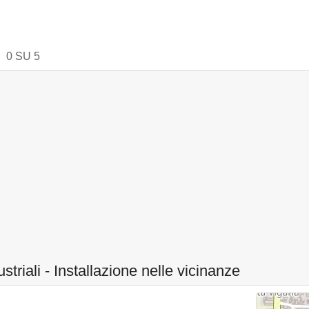
0
SU
5
ustriali - Installazione nelle vicinanze