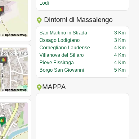
Lodi
Dintorni di Massalengo
San Martino in Strada
3 Km
Ossago Lodigiano
3 Km
Cornegliano Laudense
4 Km
Villanova del Sillaro
4 Km
Pieve Fissiraga
4 Km
Borgo San Giovanni
5 Km
MAPPA