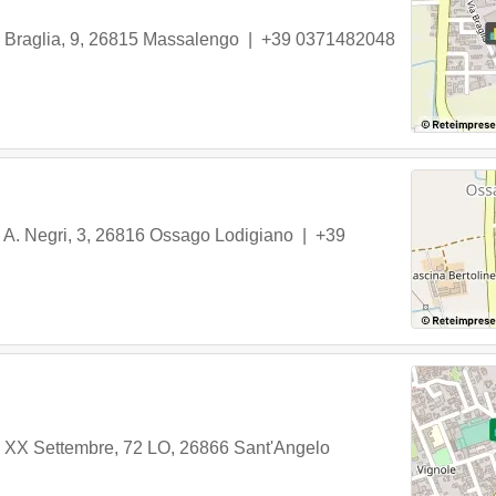
 Braglia, 9
,
26815
Massalengo
|
+39 0371482048
 A. Negri, 3
,
26816
Ossago Lodigiano
|
+39
 XX Settembre, 72 LO
,
26866
Sant'Angelo