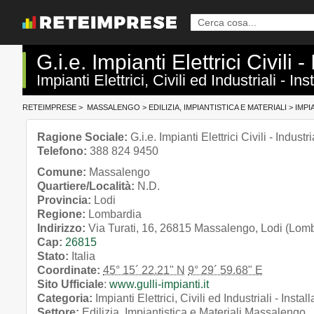
G.i.e. Impianti Elettrici Civili -
Impianti Elettrici, Civili ed Industriali -
RETEIMPRESE
>
MASSALENGO
>
EDILIZIA, IMPIANTISTICA E MATERIALI
>
IMPI
Ragione Sociale:
G.i.e. Impianti Elettrici Civili - Industri
Telefono:
388 824 9450
Comune:
Massalengo
Quartiere/Località:
N.D.
Provincia:
Lodi
Regione:
Lombardia
Indirizzo:
Via Turati, 16, 26815 Massalengo, Lodi (Lom
Cap:
26815
Stato:
Italia
Coordinate:
45° 15´ 22.21" N
9° 29´ 59.68" E
Sito Ufficiale
:
www.gulli-impianti.it
Categoria:
Impianti Elettrici, Civili ed Industriali - Ins
Settore:
Edilizia, Impiantistica e Materiali Massalengo