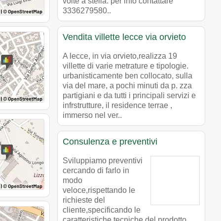
volte a stella. per info contattare
3336279580..
Vendita villette lecce via orvieto
A lecce, in via orvieto,realizza 19
villette di varie metrature e tipologie.
urbanisticamente ben collocato, sulla
via del mare, a pochi minuti da p. zza
partigiani e da tutti i principali servizi e
infrstrutture, il residence terrae ,
immerso nel ver..
Consulenza e preventivi
Sviluppiamo preventivi
cercando di farlo in
modo
veloce,rispettando le
richieste del
cliente,specificando le
caratteristiche tecniche del prodotto