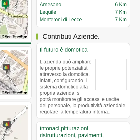
Arnesano
6 Km
Lequile
7 Km
Monteroni di Lecce
7 Km
Contributi Aziende.
Il futuro è domotica
L azienda può ampliare
le proprie potenzialità
attraverso la domotica.
infatti, configurando il
sistema domotico alla
propria azienda, si
potrà monitorare gli accessi e uscite
del personale, la produttività aziendale,
regolare la temperatura interna..
Intonaci,pitturazioni,
ristrutturazioni, pavimenti,