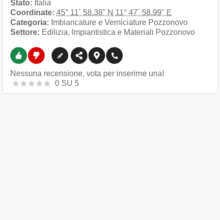
Stato:
Italia
Coordinate:
45° 11´ 58.38" N
11° 47´ 58.99" E
Categoria:
Imbiancature e Verniciature Pozzonovo
Settore:
Edilizia, Impiantistica e Materiali Pozzonovo
Nessuna recensione, vota per inserirne una!
0
SU
5