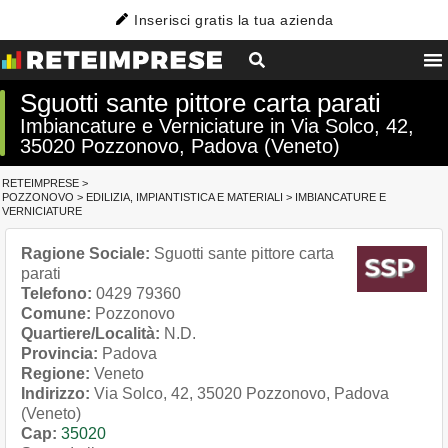
Inserisci gratis la tua azienda
Sguotti sante pittore carta parati
Imbiancature e Verniciature in Via Solco, 42,
35020 Pozzonovo, Padova (Veneto)
RETEIMPRESE
>
POZZONOVO
>
EDILIZIA, IMPIANTISTICA E MATERIALI
>
IMBIANCATURE E
VERNICIATURE
Ragione Sociale:
Sguotti sante pittore carta
parati
Telefono:
0429 79360
Comune:
Pozzonovo
Quartiere/Località:
N.D.
Provincia:
Padova
Regione:
Veneto
Indirizzo:
Via Solco, 42, 35020 Pozzonovo, Padova
(Veneto)
Cap:
35020