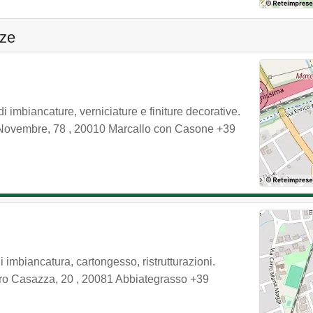
nze
i imbiancature, verniciature e finiture decorative.
 Novembre, 78
,
20010
Marcallo con Casone
+39
di imbiancatura, cartongesso, ristrutturazioni.
ro Casazza, 20
,
20081
Abbiategrasso
+39