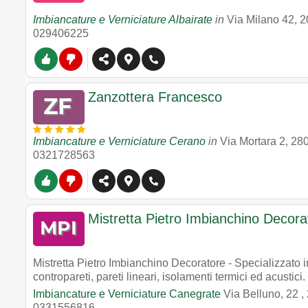
Imbiancature e Verniciature Albairate
in
Via Milano 42
,
2
029406225
Zanzottera Francesco
Imbiancature e Verniciature Cerano
in
Via Mortara 2
,
28
0321728563
Mistretta Pietro Imbianchino Decora
Mistretta Pietro Imbianchino Decoratore - Specializzato in
contropareti, pareti lineari, isolamenti termici ed acustici
Imbiancature e Verniciature Canegrate
Via Belluno, 22
,
0331556816