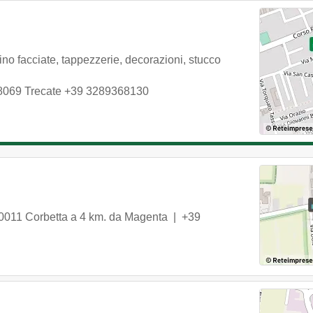
tino facciate, tappezzerie, decorazioni, stucco
8069
Trecate
+39 3289368130
0011
Corbetta
a 4 km. da Magenta |
+39