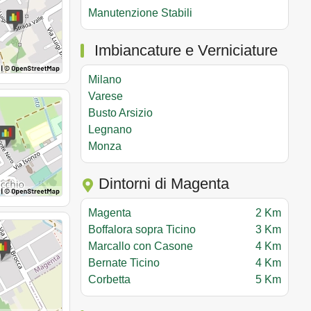
Manutenzione Stabili
Imbiancature e Verniciature
Milano
Varese
Busto Arsizio
Legnano
Monza
Dintorni di Magenta
Magenta
2 Km
Boffalora sopra Ticino
3 Km
Marcallo con Casone
4 Km
Bernate Ticino
4 Km
Corbetta
5 Km