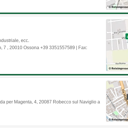
dustriale, ecc.
o, 7
,
20010
Ossona
+39 3351557589
| Fax:
ada per Magenta, 4
,
20087
Robecco sul Naviglio
a