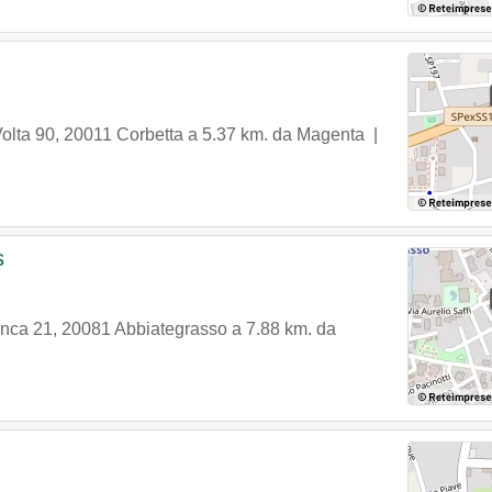
olta 90
,
20011
Corbetta
a 5.37 km. da Magenta |
s
onca 21
,
20081
Abbiategrasso
a 7.88 km. da