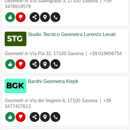
Geometri in
Via Stalingrado 3
,
17100
Savona
|
+39
3478919579
Studio Tecnico Geometra Lorenzo Levati
Geometri in
Via Pia 32
,
17100
Savona
|
+39 019856754
Bardhi Geometra Klejdi
Geometri in
Via dei Vegerio 6
,
17100
Savona
|
+39
3477427613