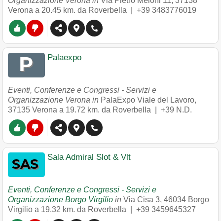
Organizzazione Verona in
Via Pietro Meloni 11
,
37138
Verona
a 20.45 km. da Roverbella |
+39 3483776019
Palaexpo
Eventi, Conferenze e Congressi - Servizi e
Organizzazione Verona in
PalaExpo Viale del Lavoro
,
37135
Verona
a 19.72 km. da Roverbella |
+39 N.D.
Sala Admiral Slot & Vlt
Eventi, Conferenze e Congressi - Servizi e
Organizzazione Borgo Virgilio
in
Via Cisa 3
,
46034
Borgo
Virgilio
a 19.32 km. da Roverbella |
+39 3459645327