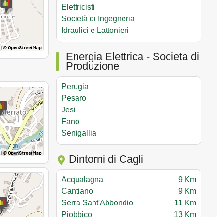
Elettricisti
Società di Ingegneria
Idraulici e Lattonieri
Energia Elettrica - Societa di
Produzione
Perugia
Pesaro
Jesi
Fano
Senigallia
Dintorni di Cagli
Acqualagna
9 Km
Cantiano
9 Km
Serra Sant'Abbondio
11 Km
Piobbico
13 Km