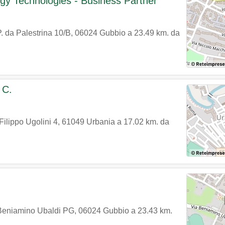
gy Technologies - Business Partner
P. da Palestrina 10/B
,
06024
Gubbio
a 23.49 km. da
 C.
Filippo Ugolini 4
,
61049
Urbania
a 17.02 km. da
Beniamino Ubaldi PG
,
06024
Gubbio
a 23.43 km.