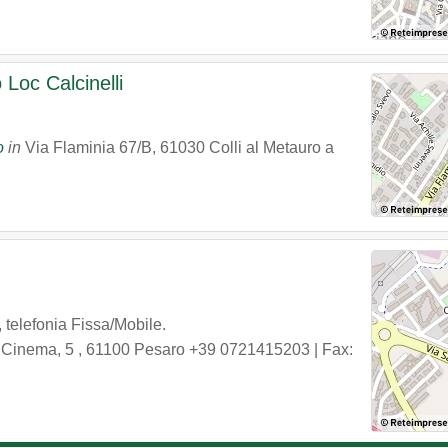
 Loc Calcinelli
o
in
Via Flaminia 67/B
,
61030
Colli al Metauro
a
 telefonia Fissa/Mobile.
l Cinema, 5
,
61100
Pesaro
+39 0721415203
| Fax: