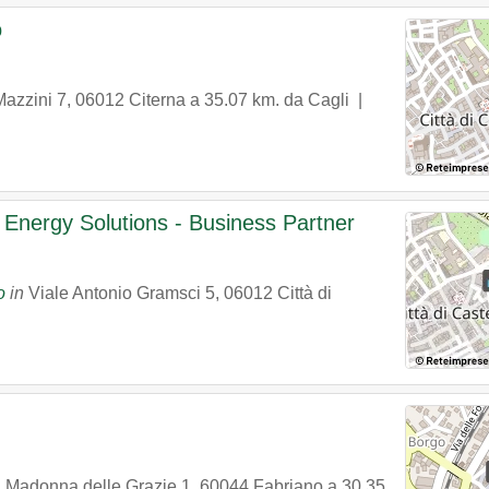
o
Mazzini 7
,
06012
Citerna
a 35.07 km. da Cagli |
- Energy Solutions - Business Partner
o
in
Viale Antonio Gramsci 5
,
06012
Città di
 Madonna delle Grazie 1
,
60044
Fabriano
a 30.35