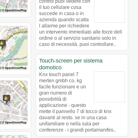
control puoi vedere con
il tuo cellulare cosa
succede in casa o in
azienda quando scatta
l allarme per richiedere
un intervento immediato alle forze dell
ordine o al servizio sanitario solo in
caso di necessità. puoi controllare..
Touch-screen per sistema
domotico
Knx touch panel 7
merten gmbh co. kg
facile funzionare e un
gran numero di
possibilità di
applicazione - questo
mette il pannello 7 di tocco di knx
davanti al resto. se in una casa
unifamiliare o nella sala per
conferenze - i grandi portamanifes..