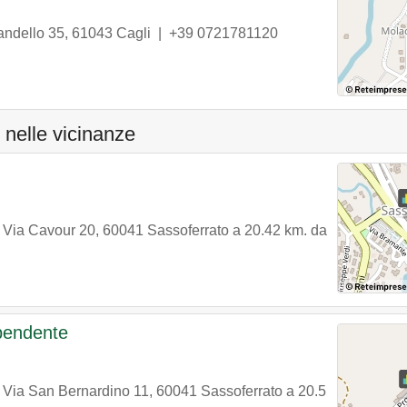
randello 35
,
61043
Cagli
|
+39 0721781120
 nelle vicinanze
n
Via Cavour 20
,
60041
Sassoferrato
a 20.42 km. da
ipendente
n
Via San Bernardino 11
,
60041
Sassoferrato
a 20.5