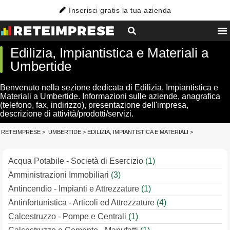
Inserisci gratis la tua azienda
Edilizia, Impiantistica e Materiali a
Umbertide
Benvenuto nella sezione dedicata di Edilizia, Impiantistica e
Materiali a Umbertide. Informazioni sulle aziende, anagrafica
(telefono, fax, indirizzo), presentazione dell'impresa,
descrizione di attività/prodotti/servizi.
RETEIMPRESE
>
UMBERTIDE
>
EDILIZIA, IMPIANTISTICA E MATERIALI
>
Acqua Potabile - Società di Esercizio
(1)
Amministrazioni Immobiliari
(3)
Antincendio - Impianti e Attrezzature
(1)
Antinfortunistica - Articoli ed Attrezzature
(4)
Calcestruzzo - Pompe e Centrali
(1)