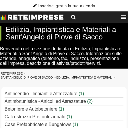
Inserisci gratis la tua azienda
Edilizia, Impiantistica e Materiali a
Sant'Angelo di Piove di Sacco
Benvenuto nella sezione dedicata di Edilizia, Impiantistica e
Materiali a Sant'Angelo di Piove di Sacco. Informazioni sulle
aziende, anagrafica (telefono, fax, indirizzo), presentazione
dell'impresa, descrizione di attività/prodotti/servizi.
RETEIMPRESE
>
SANT'ANGELO DI PIOVE DI SACCO
>
EDILIZIA, IMPIANTISTICA E MATERIALI
>
Antincendio - Impianti e Attrezzature
(1)
Antinfortunistica - Articoli ed Attrezzature
(2)
Betoniere e Autobetoniere
(1)
Calcestruzzo Preconfezionato
(1)
Case Prefabbricate e Bungalows
(1)