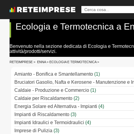
Ecologia e Termotecnica a E
Benvenuto nella sezione dedicata di Ecologia e Termotecnica
attività/prodotti/servizi.
RETEIMPRESE
>
ENNA
>
ECOLOGIA E TERMOTECNICA
>
Amianto - Bonifica e Smantellamento
(1)
Bruciatori Gasolio, Nafta e Kerosene - Manutenzione e I
Caldaie - Produzione e Commercio
(1)
Caldaie per Riscaldamento
(2)
Energia Solare ed Alternativa - Impianti
(4)
Impianti di Riscaldamento
(3)
Impianti Idraulici e Termoidraulici
(4)
Imprese di Pulizia
(3)