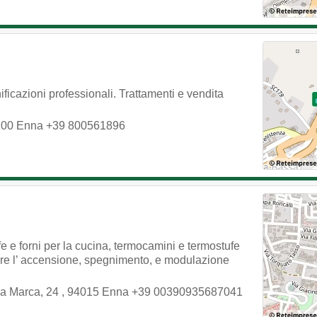
ficazioni professionali. Trattamenti e vendita
100
Enna
+39 800561896
e e forni per la cucina, termocamini e termostufe
are l’ accensione, spegnimento, e modulazione
La Marca, 24
,
94015
Enna
+39 00390935687041