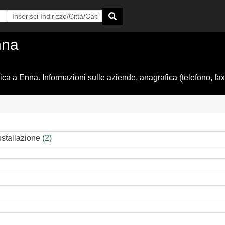
nna
 a Enna. Informazioni sulle aziende, anagrafica (telefono, fax, 
nstallazione
(2)