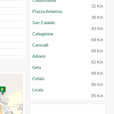
Caltanissetta
32 Km
Piazza Armerina
36 Km
San Cataldo
43 Km
Caltagirone
69 Km
Canicattì
69 Km
Adrano
82 Km
Gela
89 Km
Cefalù
90 Km
Licata
95 Km