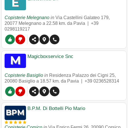
Copisterie Melegnano
in
Via Castellini Galateo 179
,
20077
Melegnano
a 22.58 km. da Pavia |
+39
0298119217
Magicboxservice Snc
Copisterie Basiglio
in
Residenza Palazzo dei Cigni 25
,
20080
Basiglio
a 18.57 km. da Pavia |
+39 0236528314
B.P.M. Di Bottelli Pio Mario
Copisterie Corsico
in
Via Enrico Fermi 26
,
20090
Corsico