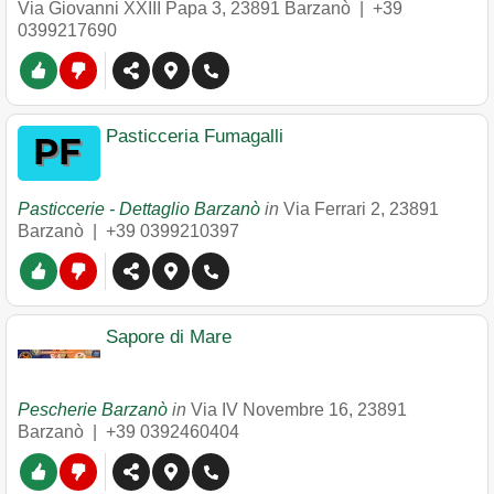
Via Giovanni XXIII Papa 3
,
23891
Barzanò
|
+39
0399217690
Pasticceria Fumagalli
Pasticcerie - Dettaglio Barzanò
in
Via Ferrari 2
,
23891
Barzanò
|
+39 0399210397
Sapore di Mare
Pescherie Barzanò
in
Via IV Novembre 16
,
23891
Barzanò
|
+39 0392460404