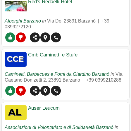
Red's Redaelli Hotel
Alberghi Barzanò
in
Via Do
,
23891
Barzanò
|
+39
0399272120
Cmb Caminetti e Stufe
Caminetti, Barbecues e Forni da Giardino Barzanò
in
Via
Gaetano Donizetti 2
,
23891
Barzanò
|
+39 0399210288
Auser Leucum
Associazioni di Volontariato e di Solidarietà Barzanò
in