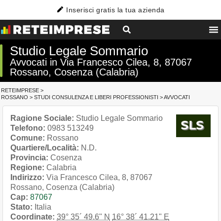
Inserisci gratis la tua azienda
Studio Legale Sommario
Avvocati in Via Francesco Cilea, 8, 87067
Rossano, Cosenza (Calabria)
RETEIMPRESE
>
ROSSANO
>
STUDI CONSULENZA E LIBERI PROFESSIONISTI
>
AVVOCATI
Ragione Sociale:
Studio Legale Sommario
Telefono:
0983 513249
Comune:
Rossano
Quartiere/Località:
N.D.
Provincia:
Cosenza
Regione:
Calabria
Indirizzo:
Via Francesco Cilea, 8, 87067
Rossano, Cosenza (Calabria)
Cap:
87067
Stato:
Italia
Coordinate:
39° 35´ 49.6" N
16° 38´ 41.21" E