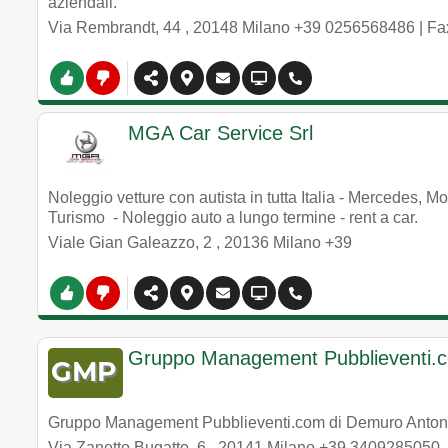
aziendali.
Via Rembrandt, 44
,
20148
Milano
+39 0256568486
| Fa
MGA Car Service Srl
Noleggio vetture con autista in tutta Italia - Mercedes,
Turismo - Noleggio auto a lungo termine - rent a car.
Viale Gian Galeazzo, 2
,
20136
Milano
+39
Gruppo Management Pubblieventi.c
Gruppo Management Pubblieventi.com di Demuro Antonio 
Via Zanetto Bugatto, 6
,
20141
Milano
+39 3409285050