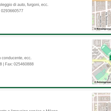
eggio di auto, furgoni, ecc.
: 0293660577
n conducente, ecc.
8
| Fax: 025460888