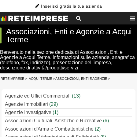
Inserisci gratis la tua azienda
Associazioni, Enti e Agenzie a Acqui
Terme
Benvenuto nella sezione dedicata di Associazioni, Enti e
Agenzie a Acqui Terme. Informazioni sulle aziende, anagrafica
(telefono, fax, indirizzo), presentazione dell'impresa,
descrizione di attività/prodotti/servizi.
RETEIMPRESE
>
ACQUI TERME
>
ASSOCIAZIONI, ENTI E AGENZIE
>
Agenzie ed Uffici Commerciali
(13)
Agenzie Immobiliari
(29)
Agenzie Investigative
(1)
Associazioni Culturali, Artistiche e Ricreative
(6)
Associazioni d'Arma e Combattentistiche
(2)