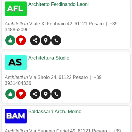
Architetto Ferdinando Leoni
Architetti in
Viale XI Febbraio 42
,
61121
Pesaro
|
+39
3488520961
Architettura Studio
Architetti in
Via Sirolo 24
,
61122
Pesaro
|
+39
3931404336
Baldassarri Arch. Momo
Architetti in
Via Eugenio Curiel 49
,
61121
Pesaro
|
+39