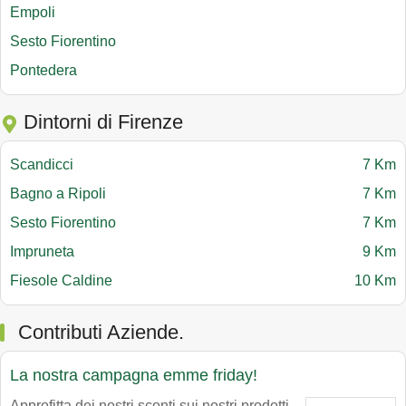
Empoli
Sesto Fiorentino
Pontedera
Dintorni di Firenze
Scandicci
7 Km
Bagno a Ripoli
7 Km
Sesto Fiorentino
7 Km
Impruneta
9 Km
Fiesole Caldine
10 Km
Contributi Aziende.
La nostra campagna emme friday!
Approfitta dei nostri sconti sui nostri prodotti