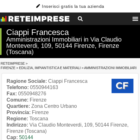
Inserisci gratis la tua azienda
Ciappi Francesca
Amministrazioni Immobiliari in Via Claudio
Monteverdi, 109, 50144 Firenze, Firenze
(Toscana)
RETEIMPRESE
>
FIRENZE
>
EDILIZIA, IMPIANTISTICA E MATERIALI
>
AMMINISTRAZIONI IMMOBILIARI
Ragione Sociale:
Ciappi Francesca
Telefono:
0550944163
Fax:
0550948276
Comune:
Firenze
Quartiere:
Zona Centro Urbano
Provincia:
Firenze
Regione:
Toscana
Indirizzo:
Via Claudio Monteverdi, 109, 50144 Firenze,
Firenze (Toscana)
Cap:
50144