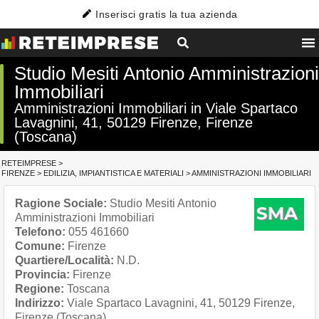
Inserisci gratis la tua azienda
Studio Mesiti Antonio Amministrazioni
Immobiliari
Amministrazioni Immobiliari in Viale Spartaco
Lavagnini, 41, 50129 Firenze, Firenze
(Toscana)
RETEIMPRESE
>
FIRENZE
>
EDILIZIA, IMPIANTISTICA E MATERIALI
>
AMMINISTRAZIONI IMMOBILIARI
Ragione Sociale:
Studio Mesiti Antonio
Amministrazioni Immobiliari
Telefono:
055 461660
Comune:
Firenze
Quartiere/Località:
N.D.
Provincia:
Firenze
Regione:
Toscana
Indirizzo:
Viale Spartaco Lavagnini, 41, 50129 Firenze,
Firenze (Toscana)