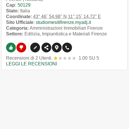
Cap:
50129
Stato:
Italia
Coordinate:
43° 46´ 54.98" N
11° 15´ 14.72" E
Sito Ufficiale
:
studiomesitifirenze.myadj.it
Categoria:
Amministrazioni Immobiliari Firenze
Settore:
Edilizia, Impiantistica e Materiali Firenze
Recensioni
di
2
Utenti.
1.00
SU
5
LEGGI LE RECENSIONI